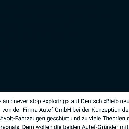
 der Kurs «Hochvolt entspannt» in
 GmbH in Reiden stattgefunden. Ziel
 den Teilnehmenden die
-Thematik zu nehmen. Eine
rifft.
 and never stop exploring», auf Deutsch «Bleib neu
on der Firma Autef GmbH bei der Konzeption des 
lt-Fahrzeugen geschürt und zu viele Theorien d
rsonals. Dem wollen die beiden Autef-Gründer mit 