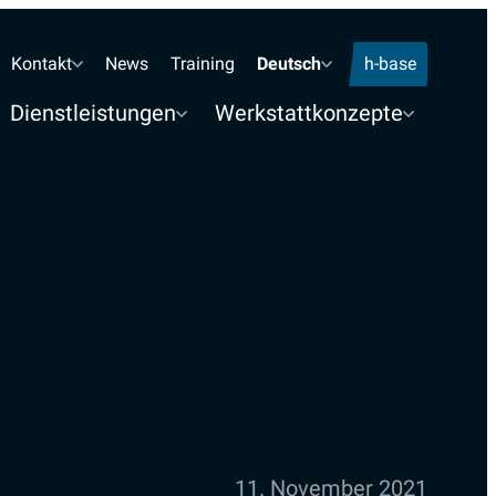
Standorte Telefon
Kontakt
News
Training
Deutsch
h-base
Dienstleistungen
Werkstattkonzepte
g für die E-
11. November 2021