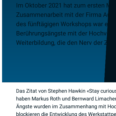
Im Oktober 2021 hat zum ersten Mal
Zusammenarbeit mit der Firma Autef
des fünftägigen Workshops war es,
Berührungsängste mit der Hochvolt
Weiterbildung, die den Nerv der Zeit t
Das Zitat von Stephen Hawkin «Stay curious
haben Markus Roth und Bernward Limacher v
Ängste wurden im Zusammenhang mit Hochvo
blockieren die Entwicklung des Werkstattpe