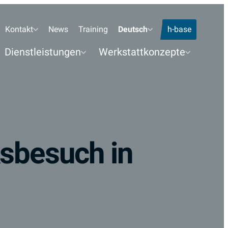
Standorte Telefon
Kontakt
News
Training
Deutsch
h-base
Dienstleistungen
Werkstattkonzepte
sbesuch in