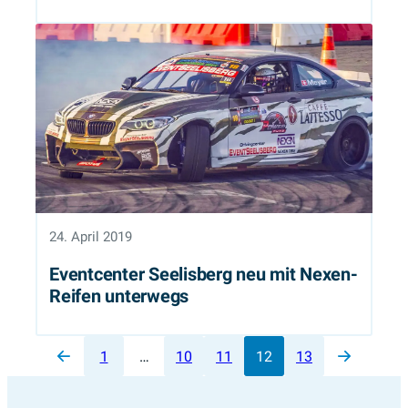
24. April 2019
Eventcenter Seelisberg neu mit Nexen-
Reifen unterwegs
Vorherige Seite
Nächs
1
…
10
11
12
13