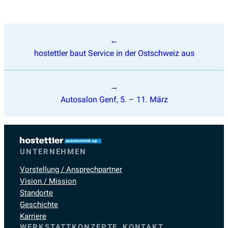
Beitragsnavigation
hostettler baut Service in der Ostschweiz aus
Autosalon Genf, 5. – 11. März
UNTERNEHMEN
Vorstellung / Ansprechpartner
Vision / Mission
Standorte
Geschichte
Karriere
WERKSTATTKONZEPTE
KONTAKT