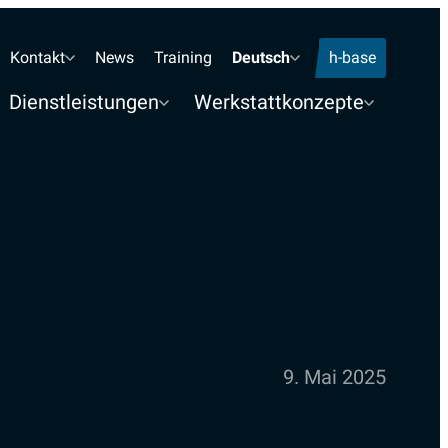
Standorte Telefon
Kontakt
News
Training
Deutsch
h-base
Dienstleistungen
Werkstattkonzepte
bei Ihnen
9. Mai 2025