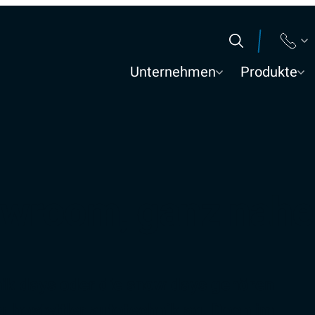
Suchen
Unternehmen
Produkte
owroom, ganz nahe 
nik days oder die snow days gehören
r hostettler autotechnik ag. Doch im