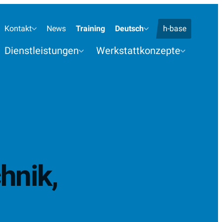
Standorte Telefon
Kontakt
News
Training
Deutsch
h-base
Dienstleistungen
Werkstattkonzepte
hnik,