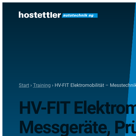
Zum
Inhalt
springen
Start
›
Training
›
HV-FIT Elektromobilität – Messtechnik
HV-FIT Elektrom
Messgeräte, Prü