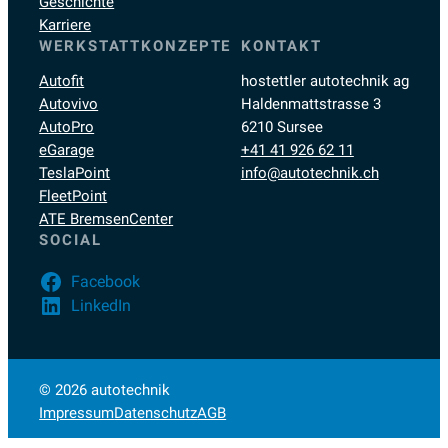
Geschichte
Karriere
WERKSTATTKONZEPTE
KONTAKT
Autofit
hostettler autotechnik ag
Autovivo
Haldenmattstrasse 3
AutoPro
6210 Sursee
eGarage
+41 41 926 62 11
TeslaPoint
info@autotechnik.ch
FleetPoint
ATE BremsenCenter
SOCIAL
Facebook
LinkedIn
© 2026 autotechnik
Impressum
Datenschutz
AGB