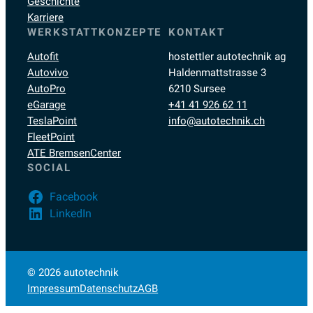
Geschichte
Karriere
WERKSTATTKONZEPTE
KONTAKT
Autofit
hostettler autotechnik ag
Autovivo
Haldenmattstrasse 3
AutoPro
6210 Sursee
eGarage
+41 41 926 62 11
TeslaPoint
info@autotechnik.ch
FleetPoint
ATE BremsenCenter
SOCIAL
Facebook
LinkedIn
© 2026 autotechnik
Impressum
Datenschutz
AGB