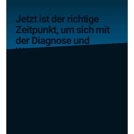
Jetzt ist der richtige
Zeitpunkt, um sich mit
der Diagnose und
Wartung von Tesla
Fahrzeugen
auseinanderzusetzen.
«Die Wartung von Tesla-Fahrzeugen war bisher
ein geschlossenes Buch, das sich jetzt öffnet»,
erklärt Markus Roth von der Autef GmbH in der
Diskussion über die zahlreichen Chancen, die
sich Garagisten aktuell und in Zukunft bieten.
«Für viele freie Garagen ergeben sich neue
Geschäftsfelder hinsichtlich der Wartung und