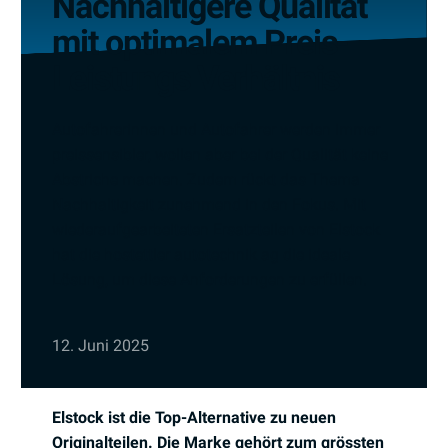
Nachhaltigere Qualität
mit optimalem Preis-
Leistungs Verhältnis
Autofahrerinnen und Autofahrer werden immer
preissensibler, wollen aber bei der Qualität keine
Abstriche machen. Zudem rückt das Thema
Nachhaltigkeit zunehmend in den Fokus. Mit
wiederaufgearbeiteten Ersatzteilen von Elstock
hat die hostettler autotechnik ag die ideale
Lösung, um diese Anforderungen zu erfüllen.
12. Juni 2025
Elstock ist die Top-Alternative zu neuen
Originalteilen. Die Marke gehört zum grössten