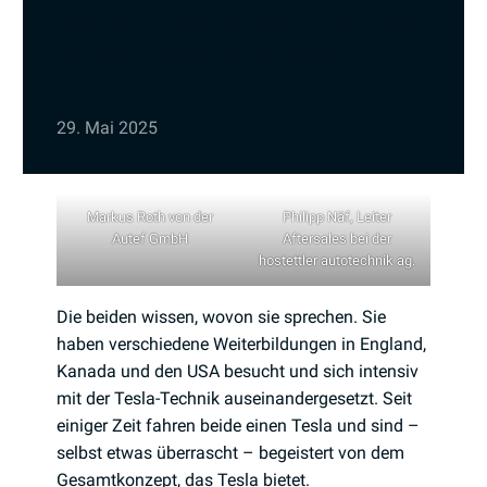
Reparatur von Tesla-Fahrzeugen», ergänzt Philip
Näf, Leiter Aftersales bei der hostettler
autotechnik ag.
29. Mai 2025
Markus Roth von der
Philipp Näf, Leiter
Autef GmbH
Aftersales bei der
hostettler autotechnik ag.
Die beiden wissen, wovon sie sprechen. Sie
haben verschiedene Weiterbildungen in England,
Kanada und den USA besucht und sich intensiv
mit der Tesla-Technik auseinandergesetzt. Seit
einiger Zeit fahren beide einen Tesla und sind –
selbst etwas überrascht – begeistert von dem
Gesamtkonzept, das Tesla bietet.