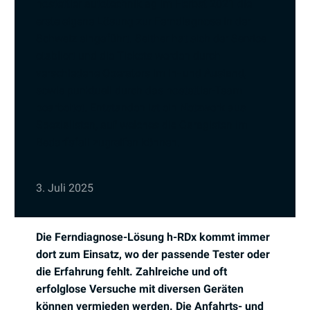
hostettler autotechnik ag im Herbst 2021 die
erste eigene Lösung zur Ferndiagnose in der
Schweiz eingeführt. Seither hat sich der Service
etabliert und die Tickets werden durch
verschiedene Operators im In- und Ausland,
sowie punktuell durch das hostettler-Team
bearbeitet. Entstanden ist ein Netzwerk aus
Spezialisten, auf welches die Garagisten im
Bedarfsfall zugreifen können.
3. Juli 2025
Die Ferndiagnose-Lösung h-RDx kommt immer
dort zum Einsatz, wo der passende Tester oder
die Erfahrung fehlt. Zahlreiche und oft
erfolglose Versuche mit diversen Geräten
können vermieden werden. Die Anfahrts- und