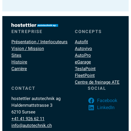
–
cela
se
concrétise
ENTREPRISE
CONCEPTS
Présentation / Interlocuteurs
Autofit
Vision / Mission
Autovivo
Sites
AutoPro
Histoire
eGarage
Carrière
TeslaPoint
FleetPoint
Centre de freinage ATE
CONTACT
SOCIAL
hostettler autotechnik ag
Facebook
Haldenmattstrasse 3
LinkedIn
6210 Sursee
+41 41 926 62 11
info@autotechnik.ch