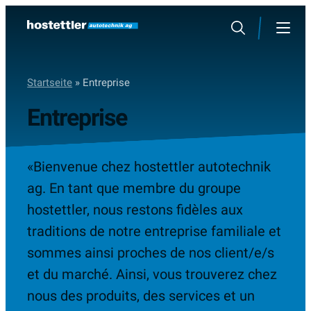
Sauter
au
Rechercher
Menu
contenu
Startseite
»
Entreprise
Entreprise
«Bienvenue chez hostettler autotechnik
ag. En tant que membre du groupe
hostettler, nous restons fidèles aux
traditions de notre entreprise familiale et
sommes ainsi proches de nos client/e/s
et du marché. Ainsi, vous trouverez chez
nous des produits, des services et un