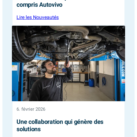
compris Autovivo
:
Lire les Nouveautés
Le
nouveau
concept
d’atelier
tout
compris
Autovivo
6. février 2026
Une collaboration qui génère des
solutions