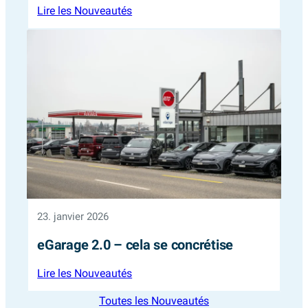
:
Lire les Nouveautés
Une
collaboration
qui
génère
des
solutions
23. janvier 2026
eGarage 2.0 – cela se concrétise
:
Lire les Nouveautés
eGarage
Toutes les Nouveautés
2.0