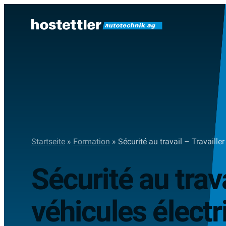
Sauter
au
contenu
Startseite
»
Formation
»
Sécurité au travail – Travailler
Sécurité au trava
véhicules électr