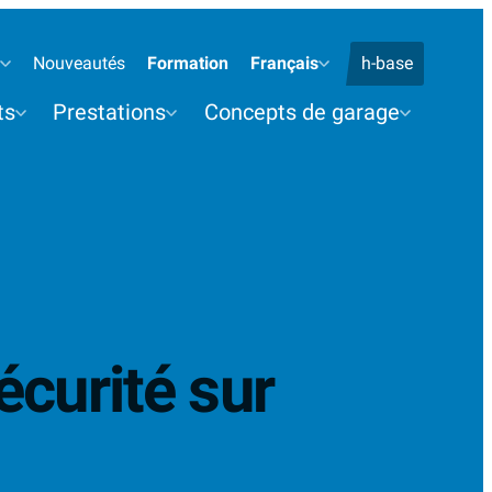
éléphone
Nouveautés
Formation
Français
h-base
ts
Prestations
Concepts de garage
sécurité sur